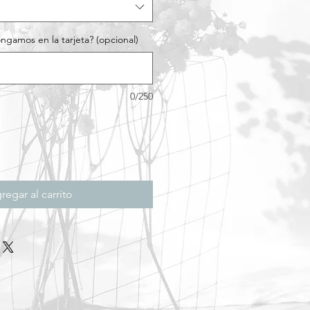
gamos en la tarjeta? (opcional)
0/250
regar al carrito